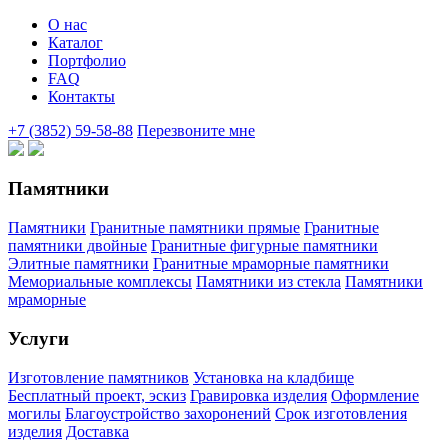
О нас
Каталог
Портфолио
FAQ
Контакты
+7 (3852) 59-58-88
Перезвоните мне
Памятники
Памятники
Гранитные памятники прямые
Гранитные
памятники двойные
Гранитные фигурные памятники
Элитные памятники
Гранитные мраморные памятники
Мемориальные комплексы
Памятники из стекла
Памятники
мраморные
Услуги
Изготовление памятников
Установка на кладбище
Бесплатный проект, эскиз
Гравировка изделия
Оформление
могилы
Благоустройство захоронений
Срок изготовления
изделия
Доставка