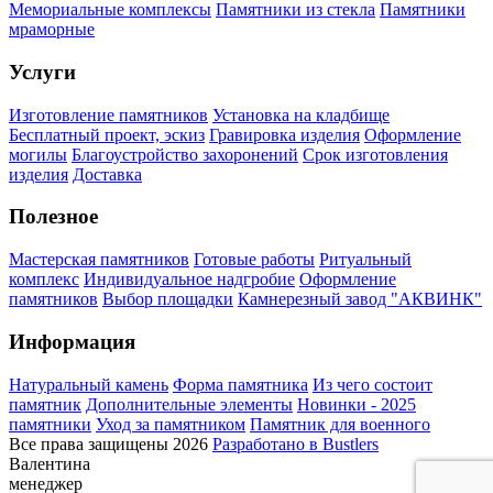
Мемориальные комплексы
Памятники из стекла
Памятники
мраморные
Услуги
Изготовление памятников
Установка на кладбище
Бесплатный проект, эскиз
Гравировка изделия
Оформление
могилы
Благоустройство захоронений
Срок изготовления
изделия
Доставка
Полезное
Мастерская памятников
Готовые работы
Ритуальный
комплекс
Индивидуальное надгробие
Оформление
памятников
Выбор площадки
Камнерезный завод "АКВИНК"
Информация
Натуральный камень
Форма памятника
Из чего состоит
памятник
Дополнительные элементы
Новинки - 2025
памятники
Уход за памятником
Памятник для военного
Все права защищены 2026
Разработано в Bustlers
Валентина
менеджер