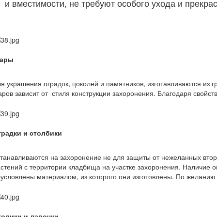
и вместимости, не требуют особого ухода и прекр
ары
я украшения оградок, цоколей и памятников, изготавливаются из
ров зависит от стиля конструкции захоронения. Благодаря свойст
градки и столбики
танавливаются на захоронение не для защиты от нежеланных вторже
стений с территории кладбища на участке захоронения. Наличие 
условлены материалом, из которого они изготовлены. По желанию з
толики и лавочки