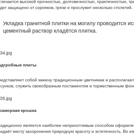
личается высокой прочностью, долговечностью, практичностью, тр
дет защищено от сорняков, грязи и прослужит несколько столетий.
Укладка гранитной плитки на могилу проводится ис
цементный раствор кладётся плитка.
адгробные плиты
едставляют собой замену традиционным цветникам и располагаютс
сунков, служить своеобразным постаментом и торжественным фоно
раморная крошка
адиционно является наиболее неприхотливым способом оформления
идаёт месту захоронения природную красоту и эстетичность. Во и