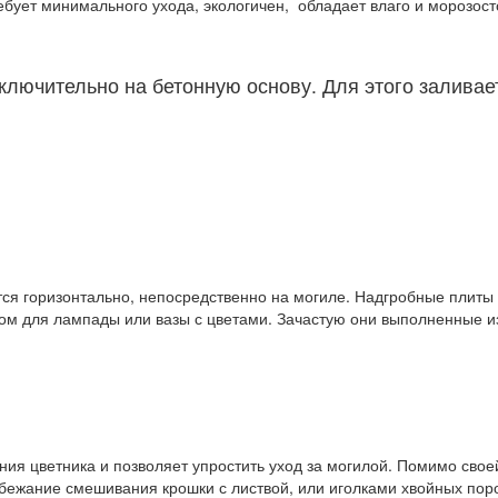
ебует минимального ухода, экологичен, обладает влаго и морозос
ключительно на бетонную основу. Для этого заливае
я горизонтально, непосредственно на могиле. Надгробные плиты 
м для лампады или вазы с цветами. Зачастую они выполненные из
 цветника и позволяет упростить уход за могилой. Помимо своей
збежание смешивания крошки с листвой, или иголками хвойных пор