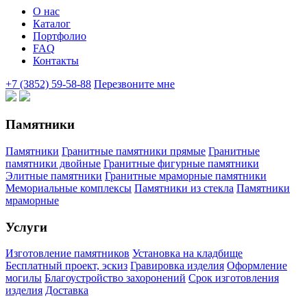
О нас
Каталог
Портфолио
FAQ
Контакты
+7 (3852) 59-58-88
Перезвоните мне
Памятники
Памятники
Гранитные памятники прямые
Гранитные
памятники двойные
Гранитные фигурные памятники
Элитные памятники
Гранитные мраморные памятники
Мемориальные комплексы
Памятники из стекла
Памятники
мраморные
Услуги
Изготовление памятников
Установка на кладбище
Бесплатный проект, эскиз
Гравировка изделия
Оформление
могилы
Благоустройство захоронений
Срок изготовления
изделия
Доставка