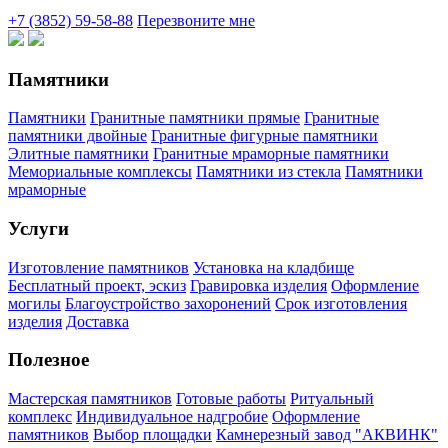
+7 (3852) 59-58-88
Перезвоните мне
Памятники
Памятники
Гранитные памятники прямые
Гранитные
памятники двойные
Гранитные фигурные памятники
Элитные памятники
Гранитные мраморные памятники
Мемориальные комплексы
Памятники из стекла
Памятники
мраморные
Услуги
Изготовление памятников
Установка на кладбище
Бесплатный проект, эскиз
Гравировка изделия
Оформление
могилы
Благоустройство захоронений
Срок изготовления
изделия
Доставка
Полезное
Мастерская памятников
Готовые работы
Ритуальный
комплекс
Индивидуальное надгробие
Оформление
памятников
Выбор площадки
Камнерезный завод "АКВИНК"