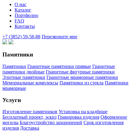
О нас
Каталог
Портфолио
FAQ
Контакты
+7 (3852) 59-58-88
Перезвоните мне
Памятники
Памятники
Гранитные памятники прямые
Гранитные
памятники двойные
Гранитные фигурные памятники
Элитные памятники
Гранитные мраморные памятники
Мемориальные комплексы
Памятники из стекла
Памятники
мраморные
Услуги
Изготовление памятников
Установка на кладбище
Бесплатный проект, эскиз
Гравировка изделия
Оформление
могилы
Благоустройство захоронений
Срок изготовления
изделия
Доставка