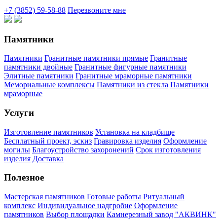
+7 (3852) 59-58-88
Перезвоните мне
Памятники
Памятники
Гранитные памятники прямые
Гранитные
памятники двойные
Гранитные фигурные памятники
Элитные памятники
Гранитные мраморные памятники
Мемориальные комплексы
Памятники из стекла
Памятники
мраморные
Услуги
Изготовление памятников
Установка на кладбище
Бесплатный проект, эскиз
Гравировка изделия
Оформление
могилы
Благоустройство захоронений
Срок изготовления
изделия
Доставка
Полезное
Мастерская памятников
Готовые работы
Ритуальный
комплекс
Индивидуальное надгробие
Оформление
памятников
Выбор площадки
Камнерезный завод "АКВИНК"