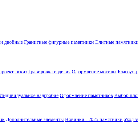
ки двойные
Гранитные фигурные памятники
Элитные памятник
роект, эскиз
Гравировка изделия
Оформление могилы
Благоуст
Индивидуальное надгробие
Оформление памятников
Выбор пло
ник
Дополнительные элементы
Новинки - 2025 памятники
Уход з