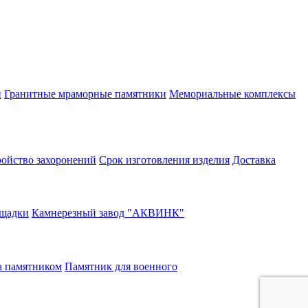
и
Гранитные мраморные памятники
Мемориальные комплексы
ройство захоронений
Срок изготовления изделия
Доставка
щадки
Камнерезный завод "АКВИНК"
а памятником
Памятник для военного