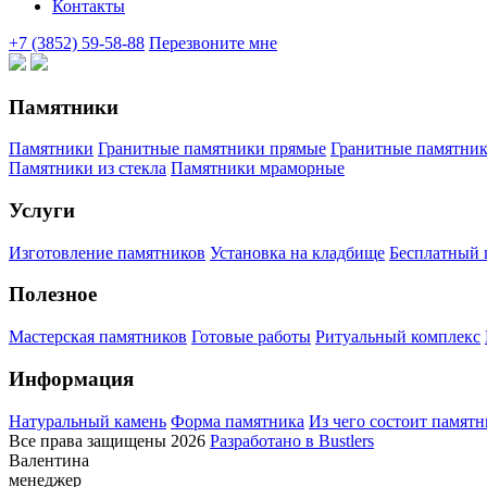
Контакты
+7 (3852) 59-58-88
Перезвоните мне
Памятники
Памятники
Гранитные памятники прямые
Гранитные памятни
Памятники из стекла
Памятники мраморные
Услуги
Изготовление памятников
Установка на кладбище
Бесплатный п
Полезное
Мастерская памятников
Готовые работы
Ритуальный комплекс
Информация
Натуральный камень
Форма памятника
Из чего состоит памят
Все права защищены 2026
Разработано в Bustlers
Валентина
менеджер