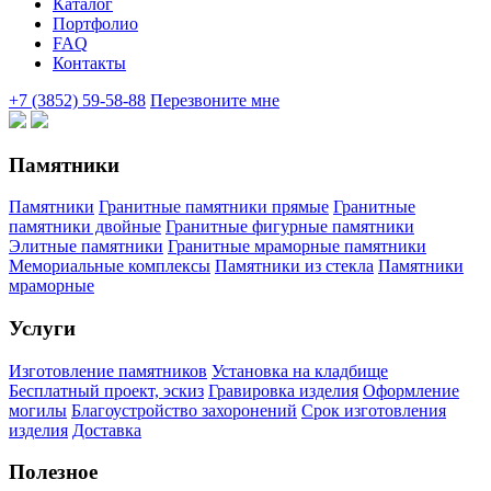
Каталог
Портфолио
FAQ
Контакты
+7 (3852) 59-58-88
Перезвоните мне
Памятники
Памятники
Гранитные памятники прямые
Гранитные
памятники двойные
Гранитные фигурные памятники
Элитные памятники
Гранитные мраморные памятники
Мемориальные комплексы
Памятники из стекла
Памятники
мраморные
Услуги
Изготовление памятников
Установка на кладбище
Бесплатный проект, эскиз
Гравировка изделия
Оформление
могилы
Благоустройство захоронений
Срок изготовления
изделия
Доставка
Полезное