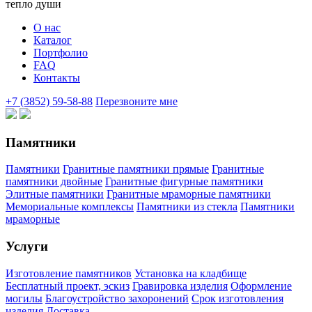
тепло души
О нас
Каталог
Портфолио
FAQ
Контакты
+7 (3852) 59-58-88
Перезвоните мне
Памятники
Памятники
Гранитные памятники прямые
Гранитные
памятники двойные
Гранитные фигурные памятники
Элитные памятники
Гранитные мраморные памятники
Мемориальные комплексы
Памятники из стекла
Памятники
мраморные
Услуги
Изготовление памятников
Установка на кладбище
Бесплатный проект, эскиз
Гравировка изделия
Оформление
могилы
Благоустройство захоронений
Срок изготовления
изделия
Доставка