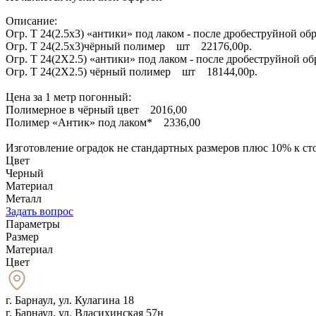
Описание:
Огр. Т 24(2.5х3) «антики» под лаком - после дробеструйной 
Огр. Т 24(2.5х3)чёрный полимер шт 22176,00р.
Огр. Т 24(2Х2.5) «антики» под лаком - после дробеструйной
Огр. Т 24(2Х2.5) чёрный полимер шт 18144,00р.
Цена за 1 метр погонный:
Полимерное в чёрный цвет 2016,00
Полимер «Антик» под лаком* 2336,00
Изготовление оградок не стандартных размеров плюс 10% к ст
Цвет
Черный
Материал
Металл
Задать вопрос
Параметры
Размер
Материал
Цвет
г. Барнаул
,
ул. Кулагина 18
г. Барнаул, ул. Власихинская 57н