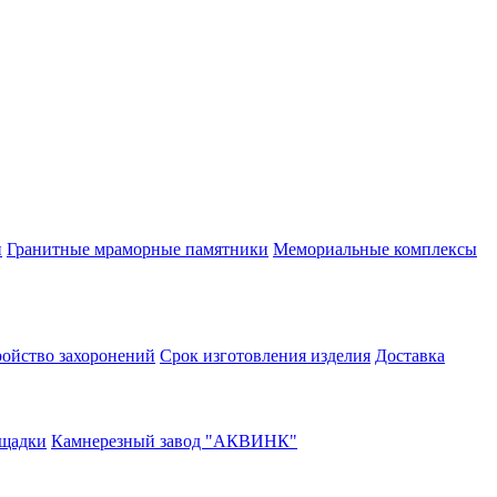
и
Гранитные мраморные памятники
Мемориальные комплексы
ройство захоронений
Срок изготовления изделия
Доставка
щадки
Камнерезный завод "АКВИНК"