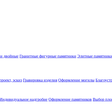
ки двойные
Гранитные фигурные памятники
Элитные памятник
роект, эскиз
Гравировка изделия
Оформление могилы
Благоуст
Индивидуальное надгробие
Оформление памятников
Выбор пло