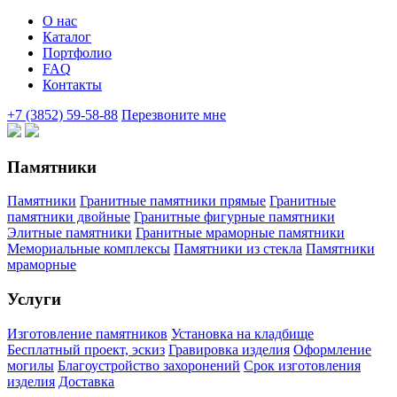
О нас
Каталог
Портфолио
FAQ
Контакты
+7 (3852) 59-58-88
Перезвоните мне
Памятники
Памятники
Гранитные памятники прямые
Гранитные
памятники двойные
Гранитные фигурные памятники
Элитные памятники
Гранитные мраморные памятники
Мемориальные комплексы
Памятники из стекла
Памятники
мраморные
Услуги
Изготовление памятников
Установка на кладбище
Бесплатный проект, эскиз
Гравировка изделия
Оформление
могилы
Благоустройство захоронений
Срок изготовления
изделия
Доставка