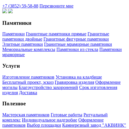
+7 (3852) 59-58-88
Перезвоните мне
Памятники
Памятники
Гранитные памятники прямые
Гранитные
памятники двойные
Гранитные фигурные памятники
Элитные памятники
Гранитные мраморные памятники
Мемориальные комплексы
Памятники из стекла
Памятники
мраморные
Услуги
Изготовление памятников
Установка на кладбище
Бесплатный проект, эскиз
Гравировка изделия
Оформление
могилы
Благоустройство захоронений
Срок изготовления
изделия
Доставка
Полезное
Мастерская памятников
Готовые работы
Ритуальный
комплекс
Индивидуальное надгробие
Оформление
памятников
Выбор площадки
Камнерезный завод "АКВИНК"