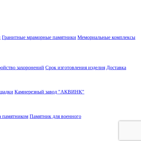
и
Гранитные мраморные памятники
Мемориальные комплексы
ройство захоронений
Срок изготовления изделия
Доставка
щадки
Камнерезный завод "АКВИНК"
а памятником
Памятник для военного