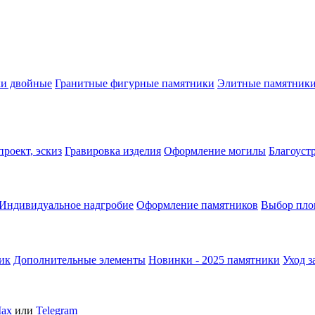
ки двойные
Гранитные фигурные памятники
Элитные памятник
роект, эскиз
Гравировка изделия
Оформление могилы
Благоуст
Индивидуальное надгробие
Оформление памятников
Выбор пло
ник
Дополнительные элементы
Новинки - 2025 памятники
Уход з
ax
или
Telegram