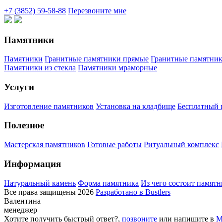
+7 (3852) 59-58-88
Перезвоните мне
Памятники
Памятники
Гранитные памятники прямые
Гранитные памятни
Памятники из стекла
Памятники мраморные
Услуги
Изготовление памятников
Установка на кладбище
Бесплатный п
Полезное
Мастерская памятников
Готовые работы
Ритуальный комплекс
Информация
Натуральный камень
Форма памятника
Из чего состоит памят
Все права защищены 2026
Разработано в Bustlers
Валентина
менеджер
Хотите получить быстрый ответ?,
позвоните
или напишите в
M