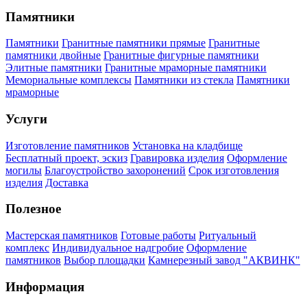
Памятники
Памятники
Гранитные памятники прямые
Гранитные
памятники двойные
Гранитные фигурные памятники
Элитные памятники
Гранитные мраморные памятники
Мемориальные комплексы
Памятники из стекла
Памятники
мраморные
Услуги
Изготовление памятников
Установка на кладбище
Бесплатный проект, эскиз
Гравировка изделия
Оформление
могилы
Благоустройство захоронений
Срок изготовления
изделия
Доставка
Полезное
Мастерская памятников
Готовые работы
Ритуальный
комплекс
Индивидуальное надгробие
Оформление
памятников
Выбор площадки
Камнерезный завод "АКВИНК"
Информация