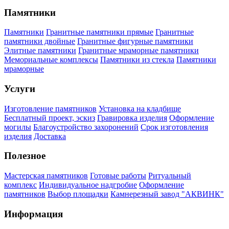
Памятники
Памятники
Гранитные памятники прямые
Гранитные
памятники двойные
Гранитные фигурные памятники
Элитные памятники
Гранитные мраморные памятники
Мемориальные комплексы
Памятники из стекла
Памятники
мраморные
Услуги
Изготовление памятников
Установка на кладбище
Бесплатный проект, эскиз
Гравировка изделия
Оформление
могилы
Благоустройство захоронений
Срок изготовления
изделия
Доставка
Полезное
Мастерская памятников
Готовые работы
Ритуальный
комплекс
Индивидуальное надгробие
Оформление
памятников
Выбор площадки
Камнерезный завод "АКВИНК"
Информация