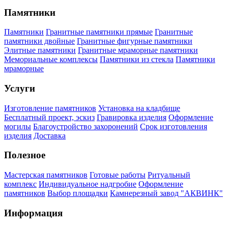
Памятники
Памятники
Гранитные памятники прямые
Гранитные
памятники двойные
Гранитные фигурные памятники
Элитные памятники
Гранитные мраморные памятники
Мемориальные комплексы
Памятники из стекла
Памятники
мраморные
Услуги
Изготовление памятников
Установка на кладбище
Бесплатный проект, эскиз
Гравировка изделия
Оформление
могилы
Благоустройство захоронений
Срок изготовления
изделия
Доставка
Полезное
Мастерская памятников
Готовые работы
Ритуальный
комплекс
Индивидуальное надгробие
Оформление
памятников
Выбор площадки
Камнерезный завод "АКВИНК"
Информация