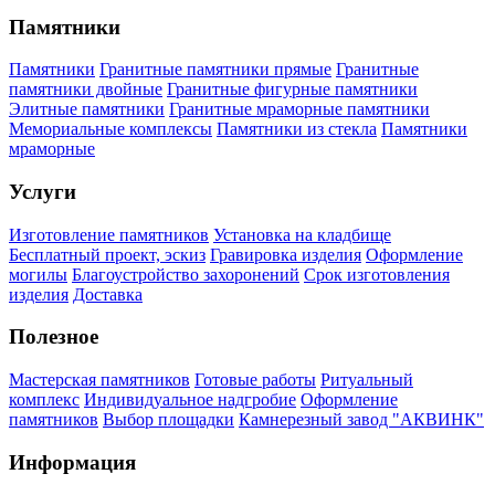
Памятники
Памятники
Гранитные памятники прямые
Гранитные
памятники двойные
Гранитные фигурные памятники
Элитные памятники
Гранитные мраморные памятники
Мемориальные комплексы
Памятники из стекла
Памятники
мраморные
Услуги
Изготовление памятников
Установка на кладбище
Бесплатный проект, эскиз
Гравировка изделия
Оформление
могилы
Благоустройство захоронений
Срок изготовления
изделия
Доставка
Полезное
Мастерская памятников
Готовые работы
Ритуальный
комплекс
Индивидуальное надгробие
Оформление
памятников
Выбор площадки
Камнерезный завод "АКВИНК"
Информация