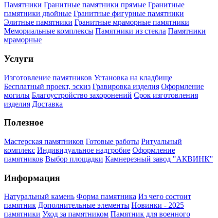
Памятники
Гранитные памятники прямые
Гранитные
памятники двойные
Гранитные фигурные памятники
Элитные памятники
Гранитные мраморные памятники
Мемориальные комплексы
Памятники из стекла
Памятники
мраморные
Услуги
Изготовление памятников
Установка на кладбище
Бесплатный проект, эскиз
Гравировка изделия
Оформление
могилы
Благоустройство захоронений
Срок изготовления
изделия
Доставка
Полезное
Мастерская памятников
Готовые работы
Ритуальный
комплекс
Индивидуальное надгробие
Оформление
памятников
Выбор площадки
Камнерезный завод "АКВИНК"
Информация
Натуральный камень
Форма памятника
Из чего состоит
памятник
Дополнительные элементы
Новинки - 2025
памятники
Уход за памятником
Памятник для военного