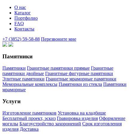
О нас
Каталог
Портфолио
FAQ
Контакты
+7 (3852) 59-58-88
Перезвоните мне
Памятники
Памятники
Гранитные памятники прямые
Гранитные
памятники двойные
Гранитные фигурные памятники
Элитные памятники
Гранитные мраморные памятники
Мемориальные комплексы
Памятники из стекла
Памятники
мраморные
Услуги
Изготовление памятников
Установка на кладбище
Бесплатный проект, эскиз
Гравировка изделия
Оформление
могилы
Благоустройство захоронений
Срок изготовления
изделия
Доставка