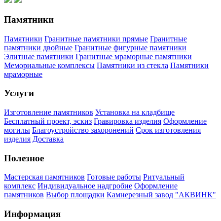
Памятники
Памятники
Гранитные памятники прямые
Гранитные
памятники двойные
Гранитные фигурные памятники
Элитные памятники
Гранитные мраморные памятники
Мемориальные комплексы
Памятники из стекла
Памятники
мраморные
Услуги
Изготовление памятников
Установка на кладбище
Бесплатный проект, эскиз
Гравировка изделия
Оформление
могилы
Благоустройство захоронений
Срок изготовления
изделия
Доставка
Полезное
Мастерская памятников
Готовые работы
Ритуальный
комплекс
Индивидуальное надгробие
Оформление
памятников
Выбор площадки
Камнерезный завод "АКВИНК"
Информация