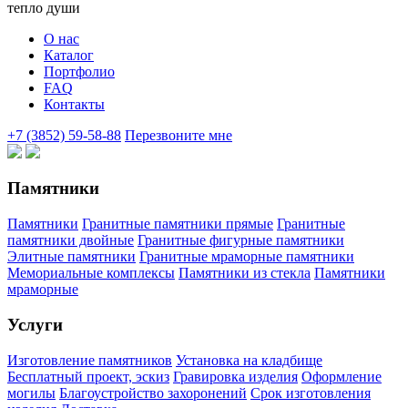
тепло души
О нас
Каталог
Портфолио
FAQ
Контакты
+7 (3852) 59-58-88
Перезвоните мне
Памятники
Памятники
Гранитные памятники прямые
Гранитные
памятники двойные
Гранитные фигурные памятники
Элитные памятники
Гранитные мраморные памятники
Мемориальные комплексы
Памятники из стекла
Памятники
мраморные
Услуги
Изготовление памятников
Установка на кладбище
Бесплатный проект, эскиз
Гравировка изделия
Оформление
могилы
Благоустройство захоронений
Срок изготовления